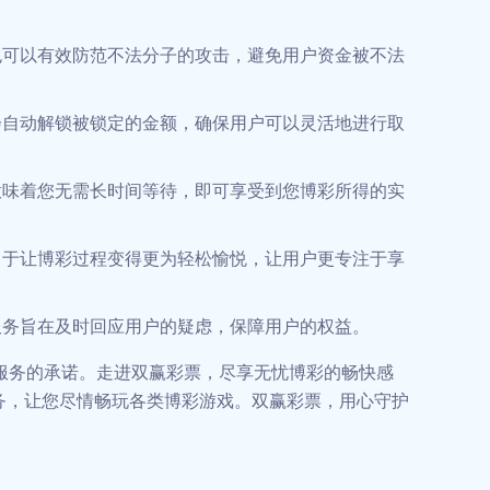
包可以有效防范不法分子的攻击，避免用户资金被不法
会自动解锁被锁定的金额，确保用户可以灵活地进行取
意味着您无需长时间等待，即可享受到您博彩所得的实
力于让博彩过程变得更为轻松愉悦，让用户更专注于享
服务旨在及时回应用户的疑虑，保障用户的权益。
服务的承诺。走进双赢彩票，尽享无忧博彩的畅快感
务，让您尽情畅玩各类博彩游戏。双赢彩票，用心守护