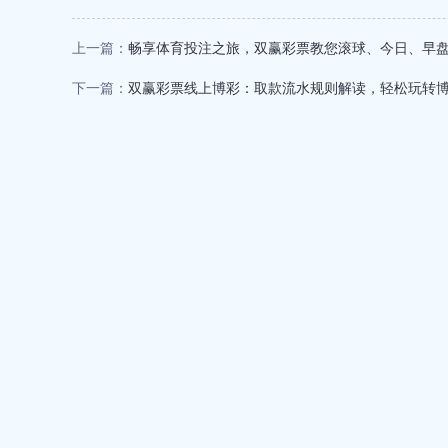
上一篇：
畅享体育投注之旅，双赢彩票教您滚球、今日、早
下一篇：
双赢彩票线上博彩：取款流水规则解读，轻松玩转