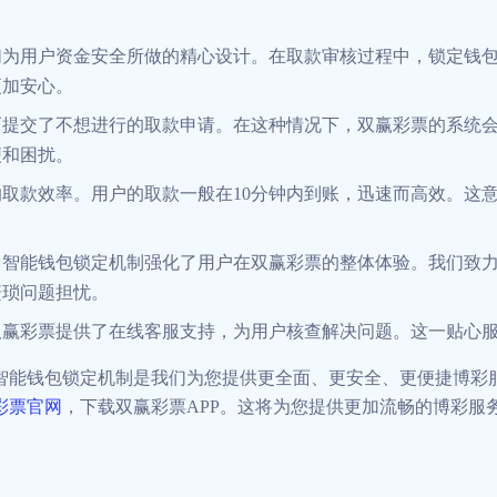
们为用户资金安全所做的精心设计。在取款审核过程中，锁定钱
更加安心。
而提交了不想进行的取款申请。在这种情况下，双赢彩票的系统
便和困扰。
取款效率。用户的取款一般在10分钟内到账，迅速而高效。这
，智能钱包锁定机制强化了用户在双赢彩票的整体体验。我们致
繁琐问题担忧。
双赢彩票提供了在线客服支持，为用户核查解决问题。这一贴心
智能钱包锁定机制是我们为您提供更全面、更安全、更便捷博彩
彩票官网
，下载双赢彩票APP。这将为您提供更加流畅的博彩服