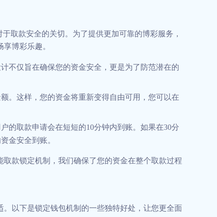
对于取款安全的关切。为了提供更加可靠的博彩服务，
畅享博彩乐趣。
设计不仅旨在确保您的资金安全，更是为了防范潜在的
金额。这样，您的资金将重新变得自由可用，您可以在
的取款申请会在短短的10分钟内到账。如果在30分
的资金安全到账。
能取款锁定机制，我们确保了您的资金在整个取款过程
适。以下是锁定钱包机制的一些独特好处，让您更全面