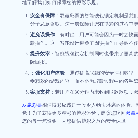
地了解我们如何保障您的博彩乐趣。
安全有保障
：双赢彩票的智能钱包锁定机制是我
分子恶意盗取。这一层保障让您在博彩的过程中
避免误操作
：有时候，用户可能会因为一时之快
款操作。这一智能设计避免了因误操作而导致不
提升效率
：智能钱包锁定机制同时也带来了更高的
际回报。
：强化用户体验
：通过提高取款的安全性和效率
受精彩的游戏内容，而不必为取款过程中的各种
客服支持
：若用户在30分钟内未收到取款款项，
双赢彩票
相信博彩应该是一段令人畅快淋漓的体验。
觉！为了获得更多精彩的博彩体验，建议您访问
双赢
您的每一笔资金，为您提供博彩之旅的安全保障！