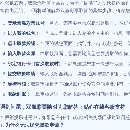
在双赢彩票，取款流程简单高效，为用户提供了方便快捷的操作
富自由无阻。下面将详细解释双赢彩票取款的具体步骤，确保您
登录双赢彩票账号
：首先，您需要登录双赢彩票账号。在官
进入我的钱包
：一旦成功登录，进入您的个人中心，找到"
点击取款按钮
：在我的钱包页面，找到并点击"取款"按钮
输入取款金额
：在取款页面，您需要输入您想要提取的金额
绑定银行卡（首次取款时）
：如果这是您第一次进行取款，
提交取款申请
：输入取款金额后，点击"立即取款"按钮，
等待审核
：取款审核是为了确保账户资金安全的重要环节。
取款到账
：一旦审核通过，您的取款将在短时间内到账。通
遇到问题，双赢彩票随时为您解答：贴心在线客服支持
在博彩娱乐过程中，如果您有任何与取款相关的疑问或遇到问题
1. 为什么无法提交取款申请？