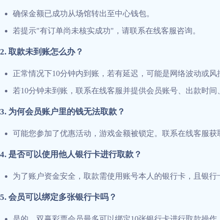
确保金额已成功从场馆转出至中心钱包。
若提示"有订单尚未核实成功"，请联系在线客服咨询。
2. 取款未到账怎么办？
正常情况下10分钟内到账，若有延迟，可能是网络波动或风
若10分钟未到账，联系在线客服并提供会员账号、出款时间
3. 为何会员账户里的钱无法取款？
可能您参加了优惠活动，游戏金额被锁定。联系在线客服获
4. 是否可以使用他人银行卡进行取款？
为了账户资金安全，取款需使用账号本人的银行卡，且银行
5. 会员可以绑定多张银行卡吗？
是的，双赢彩票会员最多可以绑定10张银行卡进行取款操作