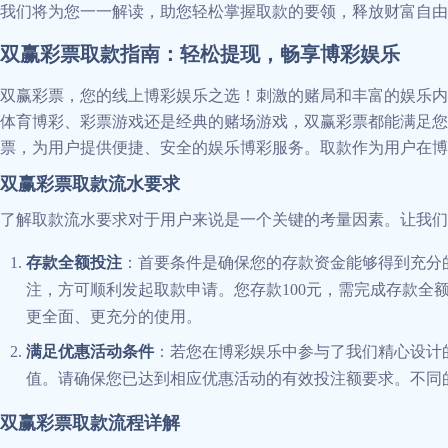
我们将为您一一解读，助您轻松掌握取款的要领，释放财富自由
双赢彩票取款指南：轻松提现，畅享博彩娱乐
双赢彩票，您的线上博彩娱乐之选！刺激的赌局和丰富的娱乐内
体育博彩、彩票游戏还是经典的赌场游戏，双赢彩票都能满足您
票，为用户提供便捷、安全的娱乐博彩服务。取款作为用户在博
双赢彩票取款流水要求
了解取款流水要求对于用户来说是一个关键的考量因素。让我们
存款全额投注
：首要条件是确保您的存款资金能够得到充分
注，方可顺利发起取款申请。您存款100元，需完成存款全
更全面、更充分的使用。
满足优惠活动条件
：若您在博彩娱乐中参与了我们精心设计
值。请确保您已达到相应优惠活动的有效投注额要求。不同
双赢彩票取款流程详解