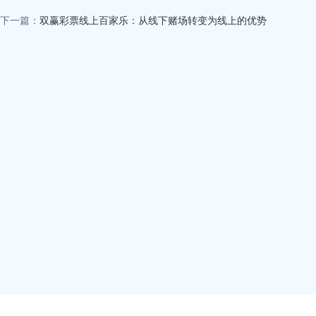
下一篇：
双赢彩票线上百家乐：从线下赌场转变为线上的优势