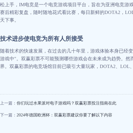
松上手，IM电竞是一个电竞游戏项目平台，旨在为亚洲电竞游
赛后精彩复盘，随时随地花式看比赛，每日新鲜的DOTA2，L
天下事。
技术进步使电竞为所有人所接受
随着技术的快速发展，在过去的几十年里，游戏体验本身已经变
游戏中"。双赢彩票不可能预测哪些游戏会在未来成为趋势。然
界。双赢彩票的电竞场馆目前已吸引大量玩家，DOTA2、LO
上一篇：
你们玩过水果派对电子游戏吗？双赢彩票投注指南在此
下一篇：
2024年德国欧洲杯：双赢彩票建议你要了解以下内容